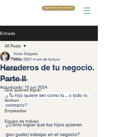
Agenda una sesión
Entrada
All Posts
Victor Salgado
All Posts
30 jul 2021
4 min de lectura
Herederos de tu negocio.
Ventas
Parte II
Crecimiento
Actualizado:
10 jun 2024
Que quieres lograr
¿Tu hijo quiere ser como tú... o todo lo 
Archivo
contrario?
Empleados
Equipo de trabajo
¿Cómo lograr que tus hijos quieran 
(por gusto) trabajar en el negocio?