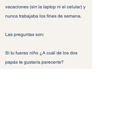
vacaciones (sin la laptop ni el celular) y 
nunca trabajaba los fines de semana.
Las preguntas son:
Si tu fueras niño ¿A cuál de los dos 
papás te gustaría parecerte?
¿Qué papá es el que ven tus hijos en 
su casa? ¿El primero o el segundo?
Y dependiendo de esto te podré decir 
que posibilidades tienes de que tus 
hijos quieran o no trabajar en el 