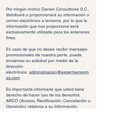
Por ningún motivo Darwin Consultores S.C.,
distribuirá o proporcionará su información o
correo electrónico a terceros, por lo que la
información que nos proporcione será
exclusivamente utilizada para los anteriores
fines.
En caso de que no desee recibir mensajes
promocionales de nuestra parte, puede
enviarnos su solicitud por medio de la
dirección
electrónica:
administracion@expertoenpym
es.com
Es importante informarle que usted tiene
derecho de hacer uso de los derechos
ARCO (Acceso, Rectificación, Cancelación u
Oposición) relativos a su Información,
deberá de dirigirse a Karla Padilla mediante
escrito entregado en el domicilio señalado
en el punto inicial del presente Aviso de
Privacidad o en cualquiera de sus