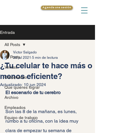
Agenda una sesión
Entrada
All Posts
Victor Salgado
All Posts
30 jul 2021
5 min de lectura
¿Tu celular te hace más o
Ventas
menos eficiente?
Crecimiento
Actualizado:
10 jun 2024
Que quieres lograr
El escenario de tu cerebro
Archivo
Empleados
Son las 8 de la mañana, es lunes, 
Equipo de trabajo
rumbo a tu oficina, con la idea muy 
clara de empezar tu semana de 