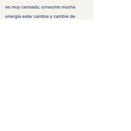
es muy cansado, consume mucha 
energía estar cambie y cambie de 
canal en la cabeza.
Es probable que por eso decidimos ya 
no hacer cosas creativas, no por que 
no podamos, sino que sabemos que 
será extenuante, y no por que el 
proceso creativo lo sea, sino porque 
hay tantas distracciones que estar 
enfocado se vuelve casi imposible, y 
un proceso creativo requiere de mucho 
enfoque.